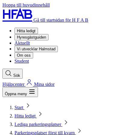
Hoppa till huvudinnehåll
Gå till startsidan för H F A B
Hitta ledigt
Hyresgästguiden
Aktuellt
Vi utvecklar Halmstad
Om oss
Student
Sök
Hjälpcenter
Mina sidor
Öppna meny
Start
Hitta ledigt
Lediga parkeringsplatser
Parkeringsplatser först till kvarn