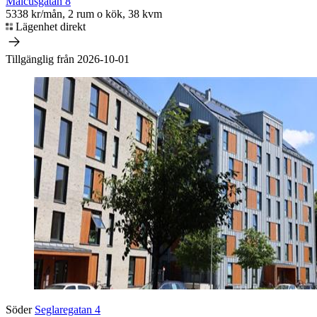
Malcusgatan 8
5338 kr/mån, 2 rum o kök, 38 kvm
Lägenhet direkt
Tillgänglig från 2026-10-01
Söder
Seglaregatan 4