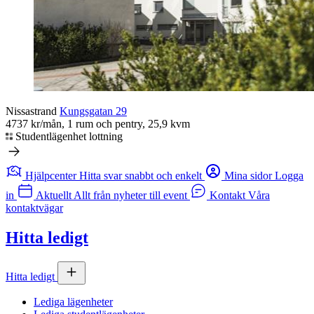
Nissastrand
Kungsgatan 29
4737 kr/mån, 1 rum och pentry, 25,9 kvm
Studentlägenhet lottning
Hjälpcenter
Hitta svar snabbt och enkelt
Mina sidor
Logga
in
Aktuellt
Allt från nyheter till event
Kontakt
Våra
kontaktvägar
Hitta ledigt
Hitta ledigt
Lediga lägenheter