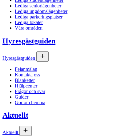
Lediga studentlägenheter
Lediga seniorlägenheter
Lediga ungdomslägenheter
Lediga parkeringsplatser
Lediga lokaler
Våra områden
Hyresgästguiden
Hyresgästguiden
Felanmälan
Kontakta oss
Blanketter
Hjälpcenter
Frågor och svar
Guider
Gör om hemma
Aktuellt
Aktuellt