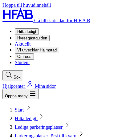
Hoppa till huvudinnehåll
Gå till startsidan för H F A B
Hitta ledigt
Hyresgästguiden
Aktuellt
Vi utvecklar Halmstad
Om oss
Student
Sök
Hjälpcenter
Mina sidor
Öppna meny
Start
Hitta ledigt
Lediga parkeringsplatser
Parkeringsplatser först till kvarn