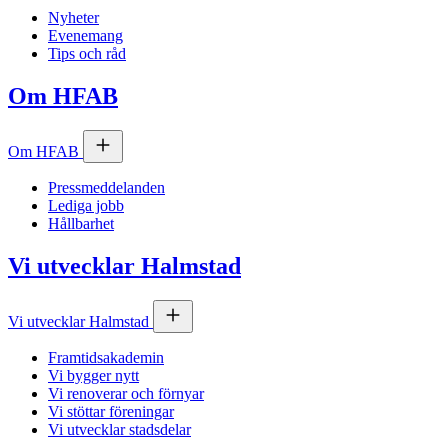
Nyheter
Evenemang
Tips och råd
Om
HFAB
Om
HFAB
Pressmeddelanden
Lediga jobb
Hållbarhet
Vi utvecklar Halmstad
Vi utvecklar Halmstad
Framtidsakademin
Vi bygger nytt
Vi renoverar och förnyar
Vi stöttar föreningar
Vi utvecklar stadsdelar